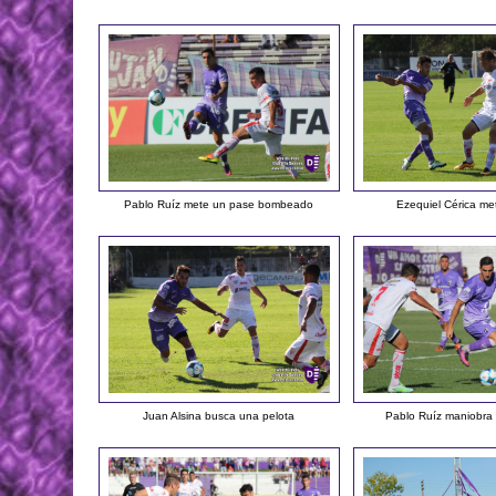
Pablo Ruíz mete un pase bombeado
Ezequiel Cérica me
Juan Alsina busca una pelota
Pablo Ruíz maniobra 