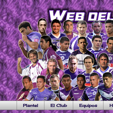
Plantel
El Club
Equipos
H