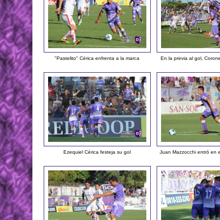
"Pastelito" Cérica enfrenta a la marca
En la previa al gol, Coron
Ezequiel Cérica festeja su gol
Juan Mazzocchi entró en 