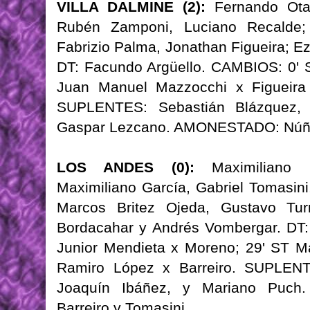
VILLA DALMINE (2):
Fernando Otaro
Rubén Zamponi, Luciano Recalde; 
Fabrizio Palma, Jonathan Figueira; E
DT: Facundo Argüello. CAMBIOS: 0' 
Juan Manuel Mazzocchi x Figueira 
SUPLENTES: Sebastián Blázquez, 
Gaspar Lezcano. AMONESTADO: Núñ
LOS ANDES (0):
Maximiliano G
Maximiliano García, Gabriel Tomasini,
Marcos Britez Ojeda, Gustavo Tur
Bordacahar y Andrés Vombergar. DT:
Junior Mendieta x Moreno; 29' ST M
Ramiro López x Barreiro. SUPLENT
Joaquín Ibáñez, y Mariano Puch
Barreiro y Tomasini.