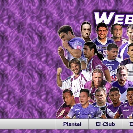
Plantel
El Club
E