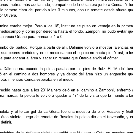
unos metros más adelantado, compartiendo la delantera junto a Cérica. Y fu
la primera clara del partido a los 3 minutos, con un remate desde afuera qu
r Olivera.
ine estaba mejor. Pero a los 18', Instituto se puso en ventaja en la primer
 mediocampo y corrió por derecha hasta el fondo, Zamponi no pudo evitar qu
apareció Orfano para marcar el 1 a 0.
bo del partido. Porque a partir de allí, Dálmine volvió a mostrar falencias e
 sus peores partidos y en el mediocampo el equipo no hacía pie. Y así, a lo
s para encarar al área y sacar un remate que Otarola envió al córner.
nía Dálmine era cuando la pelota pasaba por los pies de Ruíz. El "Mudo" tuv
jó en el camino a dos hombres y ya dentro del área hizo un enganche qu
lota, mientras Cérica esperaba en el medio.
recido hasta que a los 20' Mainero dejó en el camino a Zamponi, enfrentó 
ra marcar, la pelota le volvió a quedar al "7" de la visita que la mandó a la
ioleta y el tercer gol de La Gloria fue una muestra de ello. Rosales y Gott
l área violeta, luego del remate de Rosales la pelota dio en el travesaño, y e
definir.
ividad de la defensa violeta permitió que Mainero y Gotti se asocien par