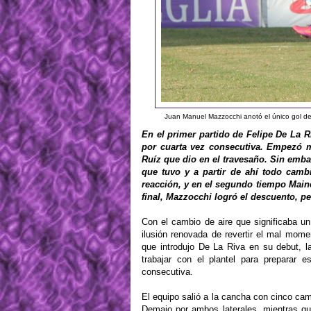
Juan Manuel Mazzocchi anotó el único gol del 
En el primer partido de Felipe De La 
por cuarta vez consecutiva. Empezó m
Ruíz que dio en el travesaño. Sin emb
que tuvo y a partir de ahí todo camb
reacción, y en el segundo tiempo Maine
final, Mazzocchi logró el descuento, p
Con el cambio de aire que significaba un
ilusión renovada de revertir el mal mom
que introdujo De La Riva en su debut, l
trabajar con el plantel para preparar es
consecutiva.
El equipo salió a la cancha con cinco camb
Demaio por ambos laterales, mientras qu