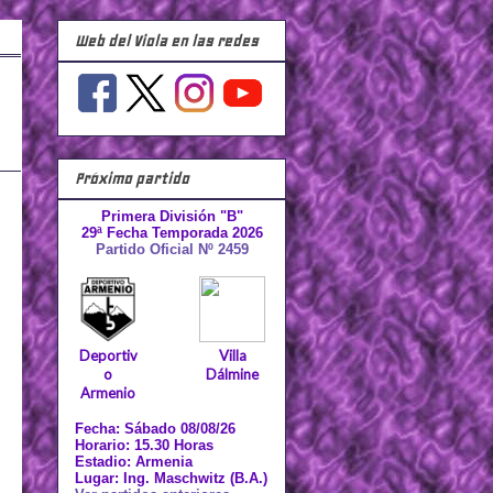
Web del Viola en las redes
Próximo partido
Primera División "B"
29ª Fecha Temporada 2026
Partido Oficial Nº 2459
Deportiv
Villa
o
Dálmine
Armenio
Fecha: Sábado 08/08/26
Horario: 15.30 Horas
Estadio: Armenia
Lugar: Ing. Maschwitz (B.A.)