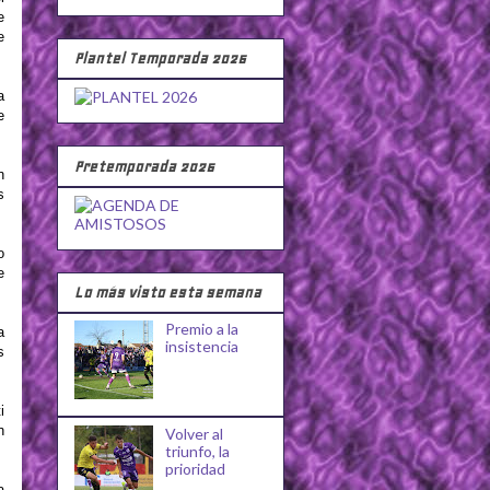
e
e
Plantel Temporada 2026
a
e
Pretemporada 2026
n
s
o
e
Lo más visto esta semana
Premio a la
a
insistencia
s
i
n
Volver al
triunfo, la
prioridad
a