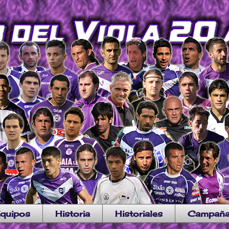
quipos
Historia
Historiales
Campañ