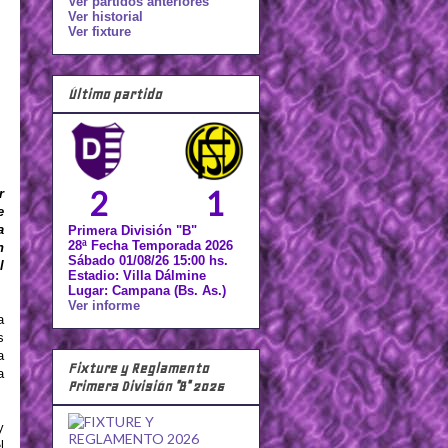
Ver partidos anteriores
Ver historial
Ver fixture
Último partido
2
1
r
e
a
Primera División "B"
28ª Fecha Temporada 2026
n
Sábado 01/08/26 15:00 hs.
l
Estadio: Villa Dálmine
Lugar: Campana (Bs. As.)
Ver informe
a
s
a
Fixture y Reglamento
a
Primera División "B" 2026
y
l