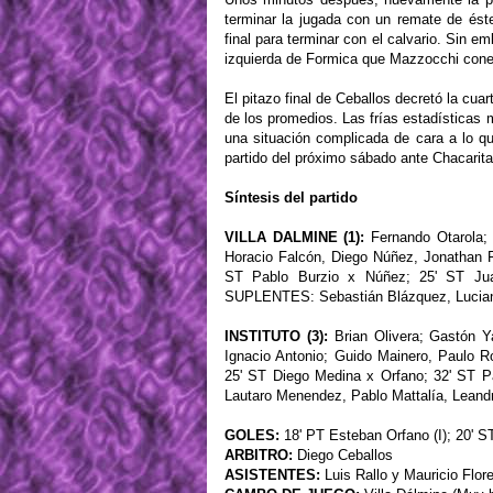
terminar la jugada con un remate de ést
final para terminar con el calvario. Sin em
izquierda de Formica que Mazzocchi conec
El pitazo final de Ceballos decretó la cua
de los promedios. Las frías estadísticas 
una situación complicada de cara a lo q
partido del próximo sábado ante Chacarita 
Síntesis del partido
VILLA DALMINE (1):
Fernando Otarola; 
Horacio Falcón, Diego Núñez, Jonathan F
ST Pablo Burzio x Núñez; 25' ST Jua
SUPLENTES: Sebastián Blázquez, Lucian
INSTITUTO (3):
Brian Olivera; Gastón Y
Ignacio Antonio; Guido Mainero, Paulo 
25' ST Diego Medina x Orfano; 32' ST 
Lautaro Menendez, Pablo Mattalía, Lea
GOLES:
18' PT Esteban Orfano (I); 20' S
ARBITRO:
Diego Ceballos
ASISTENTES:
Luis Rallo y Mauricio Flor