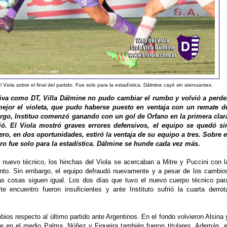
Viola sobre el final del partido. Fue solo para la estadística. Dálmine cayó sin atenuantes.
Riva como DT, Villa Dálmine no pudo cambiar el rumbo y volvió a perde
ejor el violeta, que pudo haberse puesto en ventaja con un remate d
argo, Instituo comenzó ganando con un gol de Orfano en la primera clar
ió. El Viola mostró graves errores defensivos, el equipo se quedó si
ro, en dos oportunidades, estiró la ventaja de su equipo a tres. Sobre e
ero fue solo para la estadística. Dálmine se hunde cada vez más.
 nuevo técnico, los hinchas del Viola se acercaban a Mitre y Puccini con l
ento. Sin embargo, el equipo defraudó nuevamente y a pesar de los cambio
as cosas siguen igual. Los dos días que tuvo el nuevo cuerpo técnico par
te encuentro fueron insuficientes y ante Instituto sufrió la cuarta derrot
ios respecto al último partido ante Argentinos. En el fondo volvieron Alsina 
e en el medio Palma, Núñez y Figueira también fueron titulares. Además, e