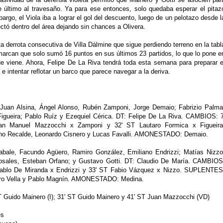
e último al travesaño. Ya para ese entonces, solo quedaba esperar el pitaz
bargo, el Viola iba a lograr el gol del descuento, luego de un pelotazo desde l
tó dentro del área dejando sin chances a Olivera.
rta derrota consecutiva de Villa Dálmine que sigue perdiendo terreno en la tabl
marcan que solo sumó 16 puntos en sus últimos 23 partidos, lo que lo pone e
ue viene. Ahora, Felipe De La Riva tendrá toda esta semana para preparar e
e intentar reflotar un barco que parece navegar a la deriva.
Juan Alsina, Ángel Alonso, Rubén Zamponi, Jorge Demaio; Fabrizio Palma
igueira; Pablo Ruíz y Ezequiel Cérica. DT: Felipe De La Riva. CAMBIOS: 7
n Manuel Mazzocchi x Zamponi y 32' ST Lautaro Formica x Figueira
o Recalde, Leonardo Cisnero y Lucas Favalli. AMONESTADO: Demaio.
abale, Facundo Agüero, Ramiro González, Emiliano Endrizzi; Matías Nizzo
Rosales, Esteban Orfano; y Gustavo Gotti. DT: Claudio De María. CAMBIOS
Pablo De Miranda x Endrizzi y 33' ST Fabio Vázquez x Nizzo. SUPLENTES
ndro Vella y Pablo Magnín. AMONESTADO: Medina.
T Guido Mainero (I); 31' ST Guido Mainero y 41' ST Juan Mazzocchi (VD)
es