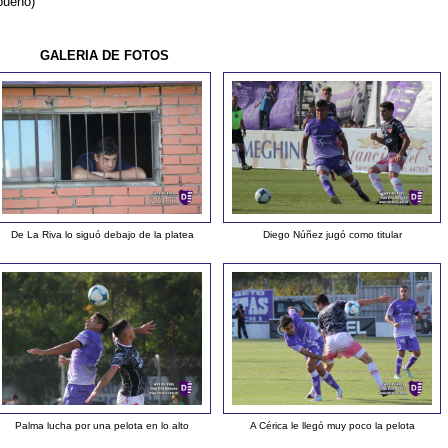
bueno)
GALERIA DE FOTOS
De La Riva lo siguó debajo de la platea
Diego Núñez jugó como titular
Palma lucha por una pelota en lo alto
A Cérica le llegó muy poco la pelota