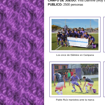
CAMPO DE JUEGO:
Villa Dálmine (Muy 
PUBLICO:
2500 personas
Los once de Dálmine en Campana
Pablo Ruíz maniobra ante la marca