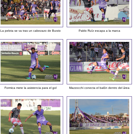
La pelota se va tras un cabezazo de Burzio
Pablo Ruíz escapa a la marca
Formica mete la asistencia para el gol
Mazzocchi conecta el balón dentro del área