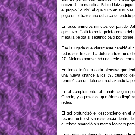
nuevo DT lo mandó a Pablo Ruíz a jugar 
el propio "Mudo" el que tuvo en sus pies 
pegó en el travesaño del arco defendido po
En esos primeros minutos del partido Dálm
que tuvo. Gotti tomo la pelota cerca del
meta la pelota al segundo palo por donde 
Fue la jugada que claramente cambió el rum
todas sus líneas. La defensa tuvo uno de
27', Mainero aprovechó una serie de errore
En tanto, la única carta ofensiva que te
una nueva chance a los 39', cuando de
terminó con un defensor rechazando la pe
En el complemento, el trámite seguía pa
Otarola, y a pesar de que Alonso llegó pa
redes.
El gol profundizó el desconcierto en el v
tocaron entre sí sin resistencia dentro de
el rebote apareció sin marca Mainero para 
Unos minutos después, nuevamente la pas