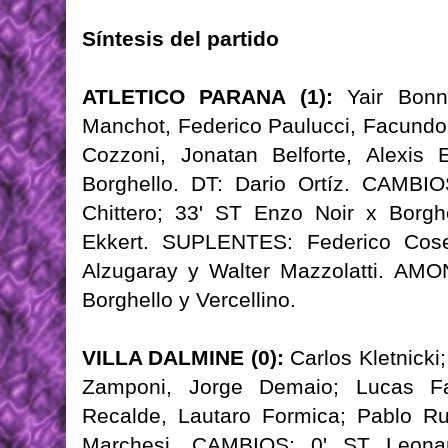
Síntesis del partido
ATLETICO PARANA (1):
Yair Bonni
Manchot, Federico Paulucci, Facundo 
Cozzoni, Jonatan Belforte, Alexis 
Borghello. DT: Dario Ortíz. CAMBIO
Chittero; 33' ST Enzo Noir x Borgh
Ekkert. SUPLENTES: Federico Cose
Alzugaray y Walter Mazzolatti. AM
Borghello y Vercellino.
VILLA DALMINE (0):
Carlos Kletnicki
Zamponi, Jorge Demaio; Lucas Fav
Recalde, Lautaro Formica; Pablo Ru
Marchesi. CAMBIOS: 0' ST Leona