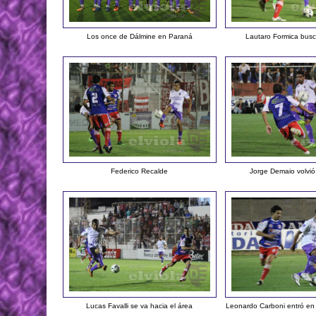
Los once de Dálmine en Paraná
Lautaro Formica busc
Federico Recalde
Jorge Demaio volvió 
Lucas Favalli se va hacia el área
Leonardo Carboni entró en