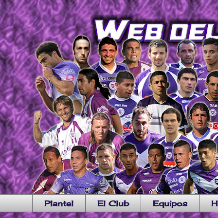
Plantel
El Club
Equipos
H