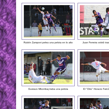
Rubén Zamponi pelea una pelota en lo alto
Juan Ferreira volvió tr
Gustavo Mbombaj traba una pelota
El "Otto" Horacio Falcó