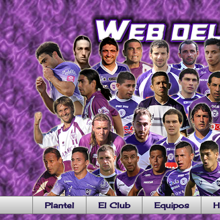
Plantel
El Club
Equipos
H