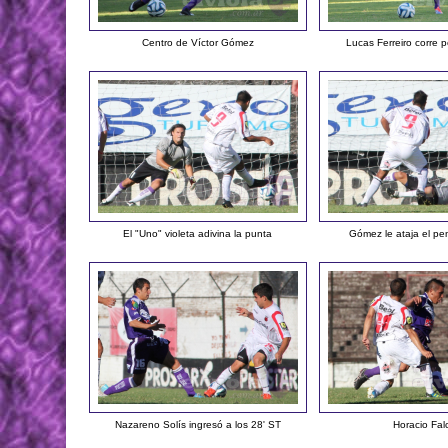
Centro de Víctor Gómez
Lucas Ferreiro corre 
El "Uno" violeta adivina la punta
Gómez le ataja el pe
Nazareno Solís ingresó a los 28' ST
Horacio Fal