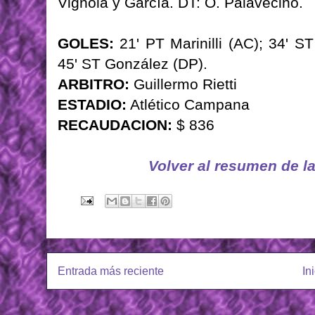
Vignola y García. DT: O. Palavecino.
GOLES:
21' PT Marinilli (AC); 34' ST
45' ST González (DP).
ARBITRO:
Guillermo Rietti
ESTADIO:
Atlético Campana
RECAUDACION:
$ 836
Volver al resumen de l
Entrada más reciente
In