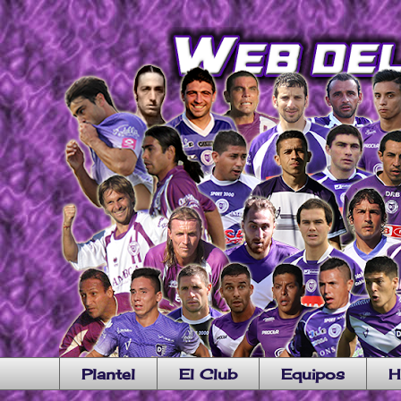
Plantel
El Club
Equipos
H