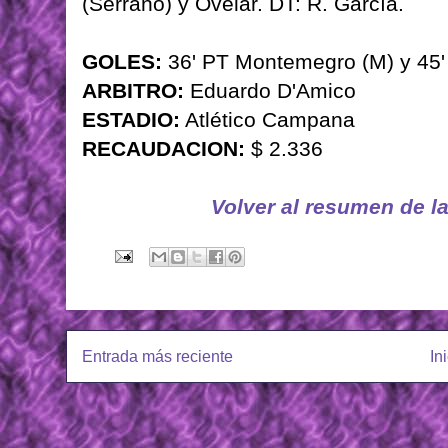
(Serrano) y Ovelar. DT: R. García.
GOLES:
36' PT Montemegro (M) y 45'
ARBITRO:
Eduardo D'Amico
ESTADIO:
Atlético Campana
RECAUDACION:
$ 2.336
Volver al resumen de l
Entrada más reciente
In