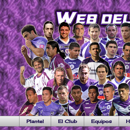
Plantel
El Club
Equipos
H