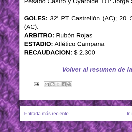
Pesado Castro y Oyarbide. DT: Jorge
GOLES:
32' PT Castrellón (AC); 20' 
(AC).
ARBITRO:
Rubén Rojas
ESTADIO:
Atlético Campana
RECAUDACION:
$ 2.300
Volver al resumen de l
Entrada más reciente
In