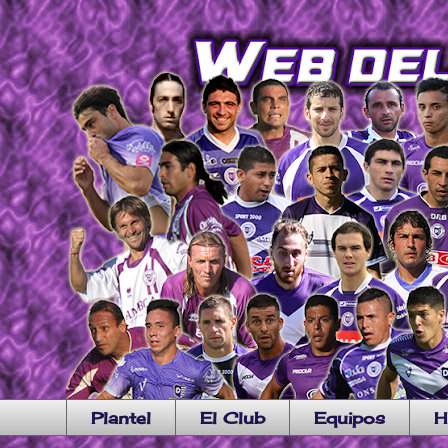
Plantel
El Club
Equipos
H