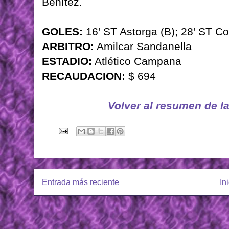
Benítez.
GOLES:
16' ST Astorga (B); 28' ST Co
ARBITRO:
Amilcar Sandanella
ESTADIO:
Atlético Campana
RECAUDACION:
$ 694
Volver al resumen de l
Entrada más reciente
In