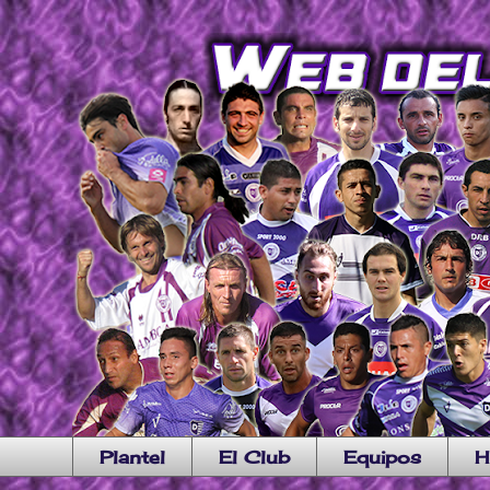
Plantel
El Club
Equipos
H