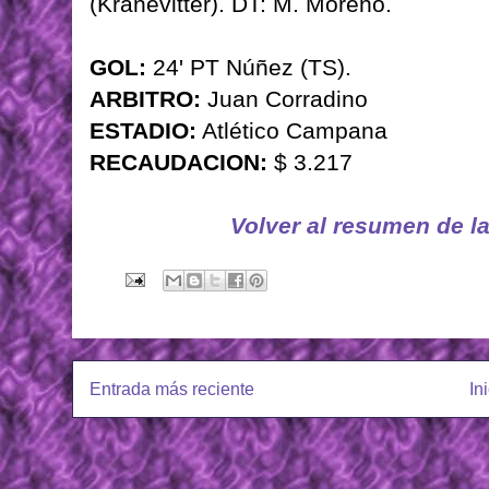
(Kranevitter). DT: M. Moreno.
GOL:
24' PT Núñez (TS).
ARBITRO:
Juan Corradino
ESTADIO:
Atlético Campana
RECAUDACION:
$ 3.217
Volver al resumen de l
Entrada más reciente
In