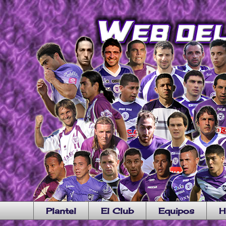
Plantel
El Club
Equipos
H