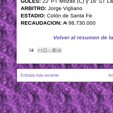
GOLES:
22' PT Mozas (C) y 16' ST La
ARBITRO:
Jorge Vigliano
ESTADIO:
Colón de Santa Fe
RECAUDACION:
₳ 98.730.000
Volver al resumen de l
Entrada más reciente
In