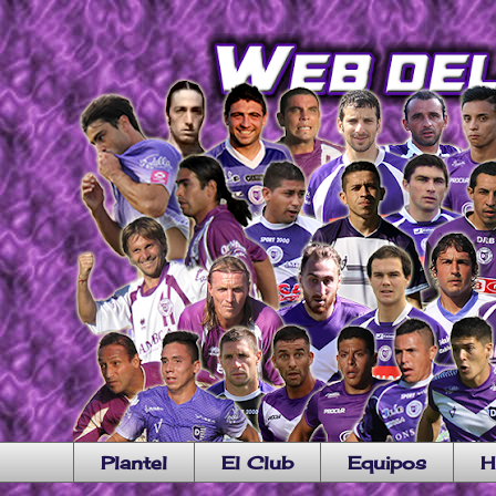
Plantel
El Club
Equipos
H