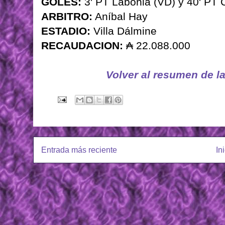
GOLES:
3' PT Labonia (VD) y 40' PT C
ARBITRO:
Aníbal Hay
ESTADIO:
Villa Dálmine
RECAUDACION:
₳ 22.088.000
Volver al resumen de l
Entrada más reciente
In