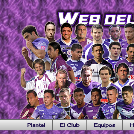
Plantel
El Club
Equipos
H