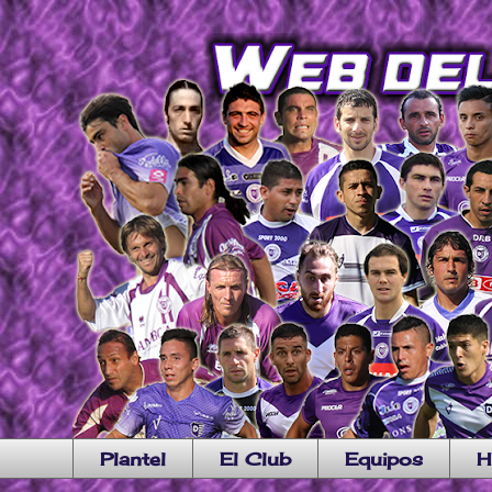
Plantel
El Club
Equipos
H