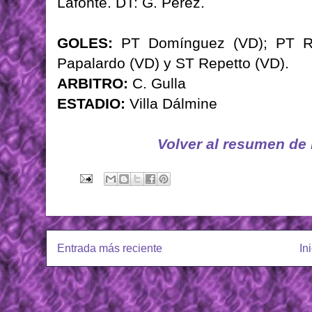
Lafonte. DT: G. Pérez.
GOLES:
PT Domínguez (VD); PT Re
Papalardo (VD) y ST Repetto (VD).
ARBITRO:
C. Gulla
ESTADIO:
Villa Dálmine
Volver al resumen de
Entrada más reciente
In