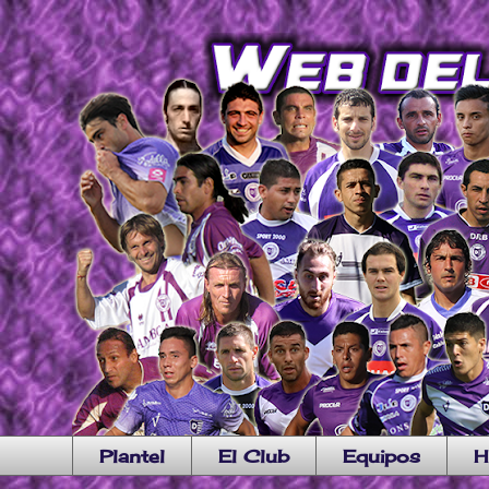
Plantel
El Club
Equipos
H