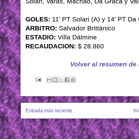
Solari, Varas, Machao, Da Graca y Val
GOLES:
11' PT Solari (A) y 14' PT Da 
ARBITRO:
Salvador Brittánico
ESTADIO:
Villa Dálmine
RECAUDACION:
$ 28.860
Volver al resumen de
Entrada más reciente
In