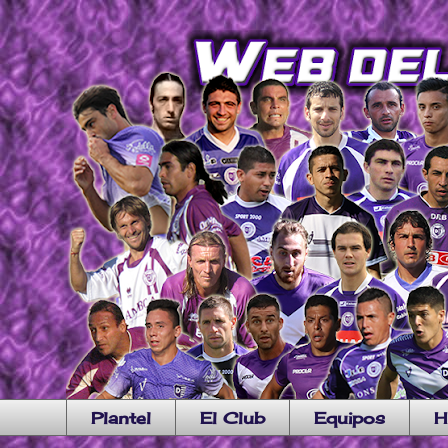
Plantel
El Club
Equipos
H