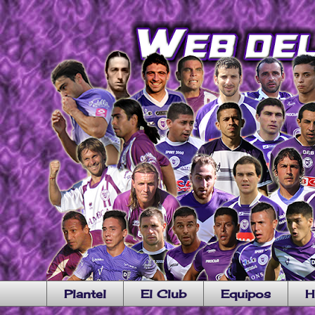
Plantel
El Club
Equipos
H