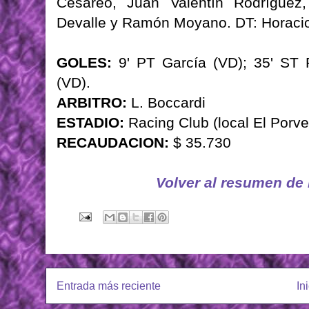
Cesáreo, Juan Valentín Rodríguez,
Devalle y Ramón Moyano. DT: Horacio 
GOLES:
9' PT García (VD); 35' ST 
(VD).
ARBITRO:
L. Boccardi
ESTADIO:
Racing Club (local El Porve
RECAUDACION:
$ 35.730
Volver al resumen de
Entrada más reciente
In